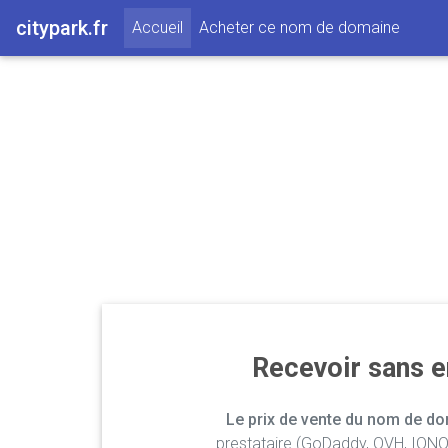
citypark.fr
(current)
Accueil
Acheter ce nom de domaine
Recevoir sans 
Le prix de vente du nom de dom
prestataire (GoDaddy, OVH, IONOS