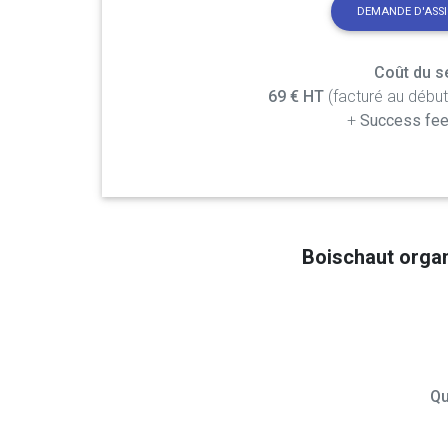
DEMANDE D'ASS
Coût du se
69 € HT
(facturé au débu
+
Success fee
Boischaut orga
Qu