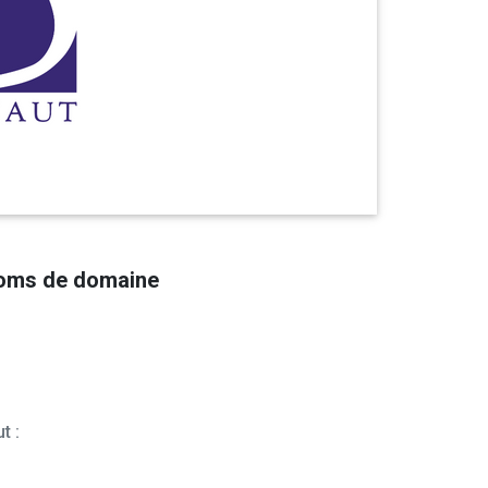
noms de domaine
t :