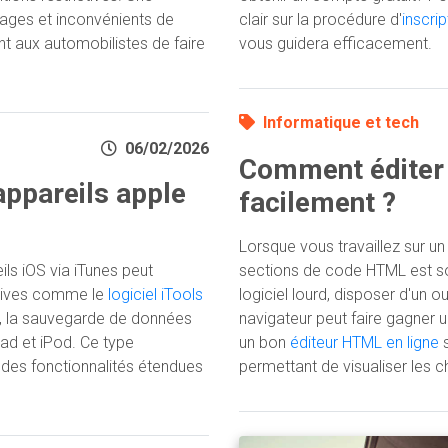
tages et inconvénients de
clair sur la procédure d'
inscri
nt aux automobilistes de faire
vous guidera efficacement.
Informatique et tech
06/02/2026
Comment éditer 
 appareils apple
facilement ?
Lorsque vous travaillez sur un
ils iOS via iTunes peut
sections de code HTML est sou
atives comme le
logiciel iTools
logiciel lourd, disposer d'un 
ers, la sauvegarde de données
navigateur peut faire gagner 
Pad et iPod. Ce type
un bon
éditeur HTML en ligne
s
et des fonctionnalités étendues
permettant de visualiser les 