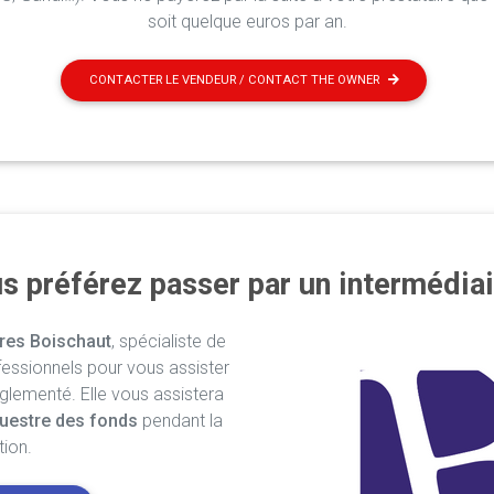
soit quelque euros par an.
CONTACTER LE VENDEUR / CONTACT THE OWNER
s préférez passer par un intermédiai
res Boischaut
, spécialiste de
fessionnels pour vous assister
églementé. Elle vous assistera
uestre des fonds
pendant la
tion.