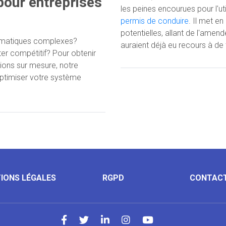
pour entreprises
les peines encourues pour l'uti
permis de conduire
. Il met en
potentielles, allant de l'amen
formatiques complexes?
auraient déjà eu recours à de 
er compétitif? Pour obtenir
ions sur mesure, notre
optimiser votre système
IONS LÉGALES
RGPD
CONTAC